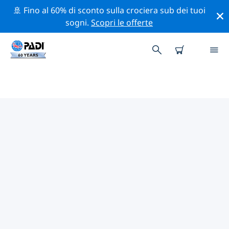
🚢 Fino al 60% di sconto sulla crociera sub dei tuoi
sogni.
Scopri le offerte
CENTRI SUB PADI ICARIA
Sembra che non ci siano centri sub PADI in Icaria.
Rimpicciolisci la mappa per trovare i centri sub più
vicini.