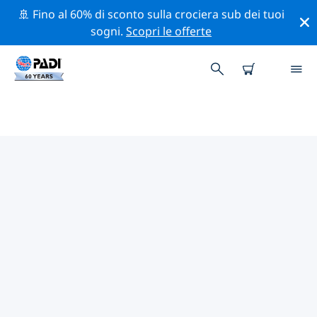
🚢 Fino al 60% di sconto sulla crociera sub dei tuoi
sogni.
Scopri le offerte
CENTRI SUB PADI IN GOA
Trova il centro sub PADI in Goa che si adatta alle tue
esigenze utilizzando i filtri sopra o la mappa
interattiva. Tutti i nostri centri sub in Goa offrono una
formazione eccezionale, numerose attività divertenti e
aderiscono ai severi standard di qualità PADI.