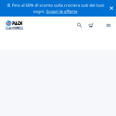
🚢 Fino al 60% di sconto sulla crociera sub dei tuoi
sogni.
Scopri le offerte
CENTRI SUB PADI STRAUSBERG
Trova il centro sub PADI Strausberg che si adatta alle
tue esigenze utilizzando i filtri sopra o la mappa
interattiva. Tutti i nostri centri sub Strausberg offrono
una formazione eccezionale, numerose attività
divertenti e aderiscono ai severi standard di qualità
PADI.