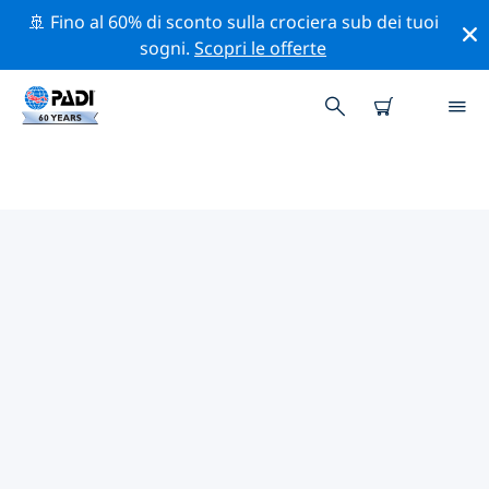
🚢 Fino al 60% di sconto sulla crociera sub dei tuoi
sogni.
Scopri le offerte
CENTRI SUB PADI IN HYERES
Trova il centro sub PADI in Hyeres che si adatta alle tue
esigenze utilizzando i filtri sopra o la mappa
interattiva. Tutti i nostri centri sub in Hyeres offrono
una formazione eccezionale, numerose attività
divertenti e aderiscono ai severi standard di qualità
PADI.