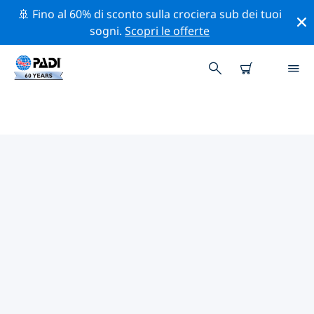
🚢 Fino al 60% di sconto sulla crociera sub dei tuoi
sogni.
Scopri le offerte
CENTRI SUB PADI BOULOGNE-
BILLANCOURT
Trova il centro sub PADI Boulogne-Billancourt che si
adatta alle tue esigenze utilizzando i filtri sopra o la
mappa interattiva. Tutti i nostri centri sub Boulogne-
Billancourt offrono una formazione eccezionale,
numerose attività divertenti e aderiscono ai severi
standard di qualità PADI.