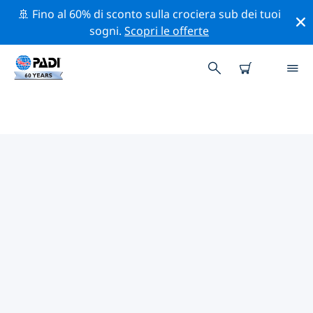
🚢 Fino al 60% di sconto sulla crociera sub dei tuoi
sogni.
Scopri le offerte
CENTRI SUB PADI FLORIDA KEYS
Trova il centro sub PADI Florida Keys che si adatta alle
tue esigenze utilizzando i filtri sopra o la mappa
interattiva. Tutti i nostri centri sub Florida Keys offrono
una formazione eccezionale, numerose attività
divertenti e aderiscono ai severi standard di qualità
PADI.