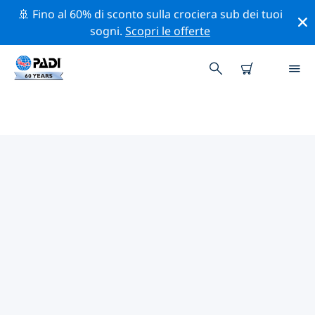
🚢 Fino al 60% di sconto sulla crociera sub dei tuoi
sogni.
Scopri le offerte
CENTRI SUB PADI BAIA DI VIANI
Trova il centro sub PADI Baia di Viani che si adatta alle
tue esigenze utilizzando i filtri sopra o la mappa
interattiva. Tutti i nostri centri sub Baia di Viani offrono
una formazione eccezionale, numerose attività
divertenti e aderiscono ai severi standard di qualità
PADI.