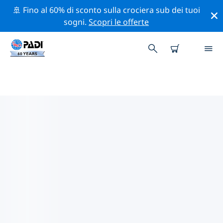
🚢 Fino al 60% di sconto sulla crociera sub dei tuoi
sogni.
Scopri le offerte
CENTRI SUB PADI ALLE FIGI
Trova il centro sub PADI alle Figi che si adatta alle tue
esigenze utilizzando i filtri sopra o la mappa
interattiva. Tutti i nostri centri sub alle Figi offrono una
formazione eccezionale, numerose attività divertenti e
aderiscono ai severi standard di qualità PADI.