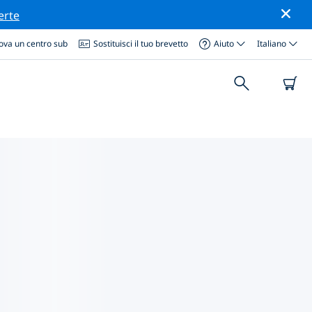
erte
ova un centro sub
Sostituisci il tuo brevetto
Aiuto
Italiano