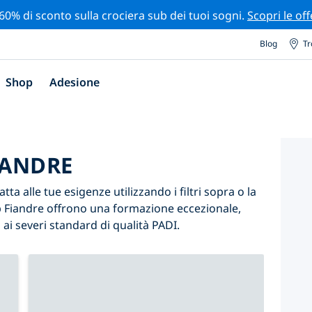
 60% di sconto sulla crociera sub dei tuoi sogni.
Scopri le off
Blog
Tr
Shop
Adesione
IANDRE
ta alle tue esigenze utilizzando i filtri sopra o la
sub Fiandre offrono una formazione eccezionale,
ai severi standard di qualità PADI.