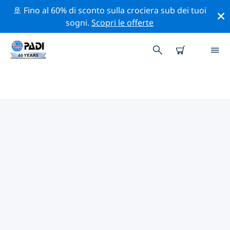
🚢 Fino al 60% di sconto sulla crociera sub dei tuoi
sogni.
Scopri le offerte
CENTRI SUB PADI SANTA TERESA
Trova il centro sub PADI Santa Teresa che si adatta alle
tue esigenze utilizzando i filtri sopra o la mappa
interattiva. Tutti i nostri centri sub Santa Teresa
offrono una formazione eccezionale, numerose
attività divertenti e aderiscono ai severi standard di
qualità PADI.