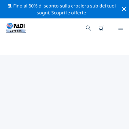
🚢 Fino al 60% di sconto sulla crociera sub dei tuoi
sogni.
Scopri le offerte
CENTRI SUB PADI COVEÑAS
Trova il centro sub PADI Coveñas che si adatta alle tue
esigenze utilizzando i filtri sopra o la mappa
interattiva. Tutti i nostri centri sub Coveñas offrono
una formazione eccezionale, numerose attività
divertenti e aderiscono ai severi standard di qualità
PADI.