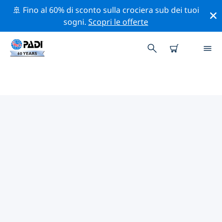
🚢 Fino al 60% di sconto sulla crociera sub dei tuoi
sogni.
Scopri le offerte
CENTRI SUB PADI TONGXIANG
Trova il centro sub PADI Tongxiang che si adatta alle
tue esigenze utilizzando i filtri sopra o la mappa
interattiva. Tutti i nostri centri sub Tongxiang offrono
una formazione eccezionale, numerose attività
divertenti e aderiscono ai severi standard di qualità
PADI.