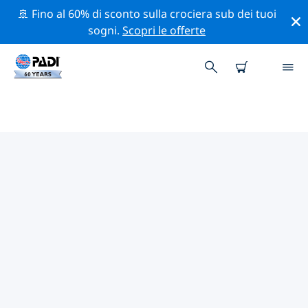
🚢 Fino al 60% di sconto sulla crociera sub dei tuoi
sogni.
Scopri le offerte
CENTRI SUB PADI TAIYUAN
Sembra che non ci siano centri sub PADI in Taiyuan.
Rimpicciolisci la mappa per trovare i centri sub più
vicini.