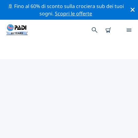
🚢 Fino al 60% di sconto sulla crociera sub dei tuoi
sogni.
Scopri le offerte
CENTRI SUB PADI JINAN
Trova il centro sub PADI Jinan che si adatta alle tue
esigenze utilizzando i filtri sopra o la mappa
interattiva. Tutti i nostri centri sub Jinan offrono una
formazione eccezionale, numerose attività divertenti e
aderiscono ai severi standard di qualità PADI.