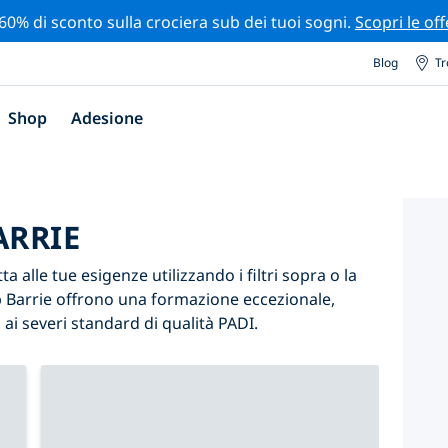
 60% di sconto sulla crociera sub dei tuoi sogni.
Scopri le off
Blog
Tr
Shop
Adesione
ARRIE
a alle tue esigenze utilizzando i filtri sopra o la
sub Barrie offrono una formazione eccezionale,
ai severi standard di qualità PADI.