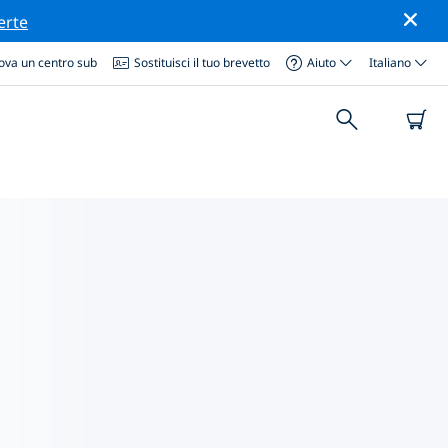
erte
ova un centro sub
Sostituisci il tuo brevetto
Aiuto
Italiano