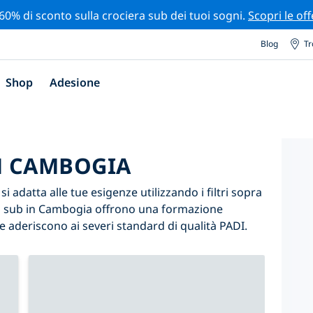
 60% di sconto sulla crociera sub dei tuoi sogni.
Scopri le off
Blog
Tr
Shop
Adesione
IN CAMBOGIA
 adatta alle tue esigenze utilizzando i filtri sopra
ntri sub in Cambogia offrono una formazione
e aderiscono ai severi standard di qualità PADI.