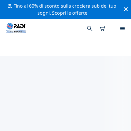
🚢 Fino al 60% di sconto sulla crociera sub dei tuoi
sogni.
Scopri le offerte
CENTRI SUB PADI GALLOWS
POINT REEF
Sembra che non ci siano centri sub PADI in Gallows
Point Reef. Rimpicciolisci la mappa per trovare i centri
sub più vicini.