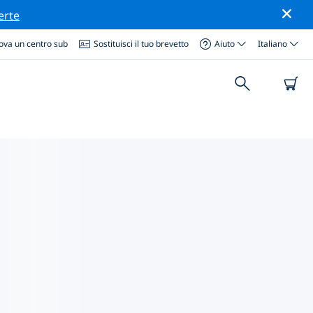
erte
ova un centro sub
Sostituisci il tuo brevetto
Aiuto
Italiano