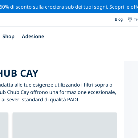
 60% di sconto sulla crociera sub dei tuoi sogni.
Scopri le off
Blog
Tr
Shop
Adesione
HUB CAY
atta alle tue esigenze utilizzando i filtri sopra o
ri sub Chub Cay offrono una formazione eccezionale,
ai severi standard di qualità PADI.