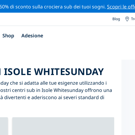
 60% di sconto sulla crociera sub dei tuoi sogni.
Scopri le off
Blog
Tr
Shop
Adesione
N ISOLE WHITESUNDAY
day che si adatta alle tue esigenze utilizzando i
i nostri centri sub in Isole Whitesunday offrono una
 divertenti e aderiscono ai severi standard di