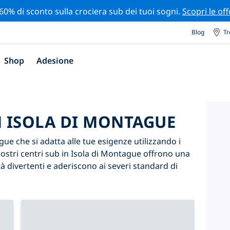
 60% di sconto sulla crociera sub dei tuoi sogni.
Scopri le off
Blog
Tr
Shop
Adesione
N ISOLA DI MONTAGUE
gue che si adatta alle tue esigenze utilizzando i
i nostri centri sub in Isola di Montague offrono una
 divertenti e aderiscono ai severi standard di