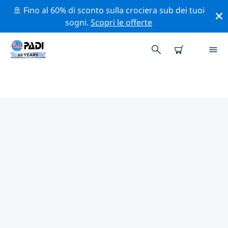
🚢 Fino al 60% di sconto sulla crociera sub dei tuoi
sogni.
Scopri le offerte
CENTRI SUB PADI ATOLLO
SHAVIYANI
Sembra che non ci siano centri sub PADI in atollo
Shaviyani. Rimpicciolisci la mappa per trovare i centri
sub più vicini.