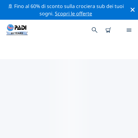
🚢 Fino al 60% di sconto sulla crociera sub dei tuoi
sogni.
Scopri le offerte
CENTRI SUB PADI IN ALBANIA
Trova il centro sub PADI in Albania che si adatta alle
tue esigenze utilizzando i filtri sopra o la mappa
interattiva. Tutti i nostri centri sub in Albania offrono
una formazione eccezionale, numerose attività
divertenti e aderiscono ai severi standard di qualità
PADI.