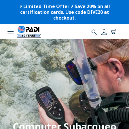
⚡️ Limited-Time Offer ⚡️ Save 20% on all
certification cards. Use code DIVE20 at
checkout.
Computer Subacqueo