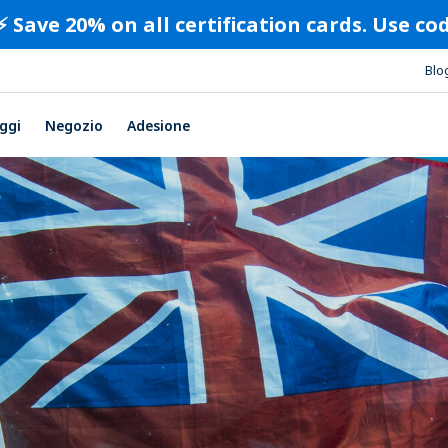
⚡️ Save 20% on all certification cards. Use c
Blo
ggi
Negozio
Adesione