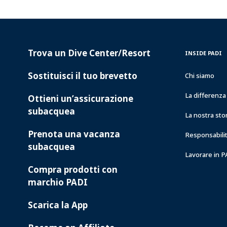
Trova un Dive Center/Resort
PADI
INSIDE
INSIDE PADI
SERVICES
PADI
Sostituisci il tuo brevetto
Chi siamo
La differenz
Ottieni un’assicurazione
subacquea
La nostra sto
Prenota una vacanza
Responsabilit
subacquea
Lavorare in 
Compra prodotti con
marchio PADI
Scarica la App