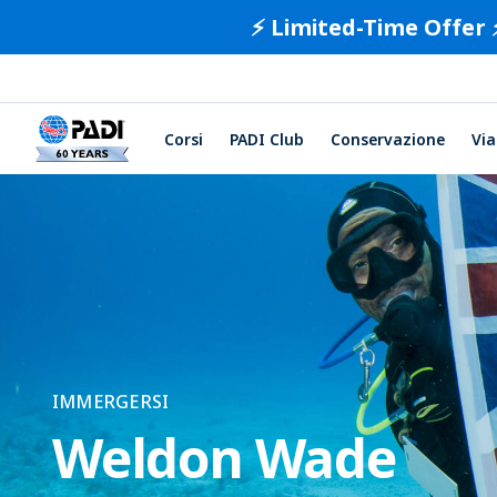
⚡️ Limited-Time Offer 
Corsi
PADI Club
Conservazione
Via
IMMERGERSI
Weldon Wade