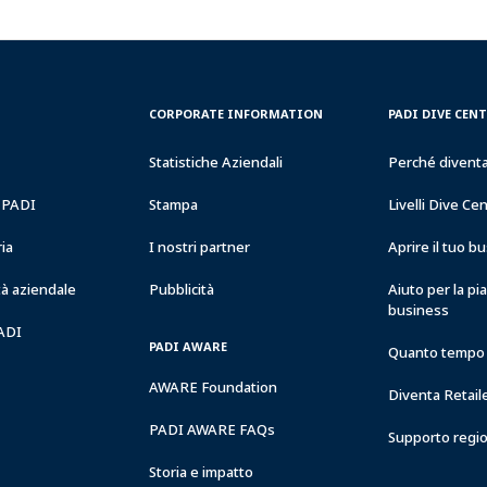
CORPORATE
PADI
CORPORATE INFORMATION
PADI DIVE CEN
INFORMATION
DIVE
CENTER
Statistiche Aziendali
Perché divent
&
RESORTS
a PADI
Stampa
Livelli Dive Ce
ria
I nostri partner
Aprire il tuo 
à aziendale
Pubblicità
Aiuto per la pi
business
PADI
PADI AWARE
Quanto tempo 
AWARE Foundation
Diventa Retail
PADI AWARE FAQs
Supporto regi
Storia e impatto