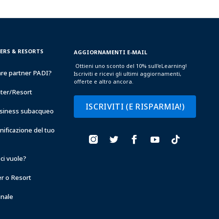
TERS & RESORTS
AGGIORNAMENTI E-MAIL
Ottieni uno sconto del 10% sull'eLearning!
are partner PADI?
Iscriviti e ricevi gli ultimi aggiornamenti,
offerte e altro ancora.
nter/Resort
ISCRIVITI (E RISPARMIA!)
business subacqueo
anificazione del tuo
ci vuole?
er o Resort
onale