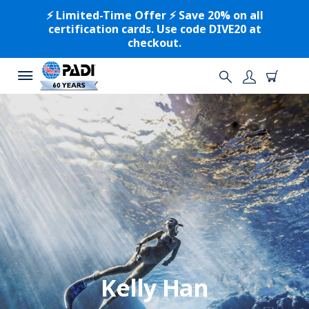
⚡️ Limited-Time Offer ⚡️ Save 20% on all
certification cards. Use code DIVE20 at
checkout.
Kelly Han