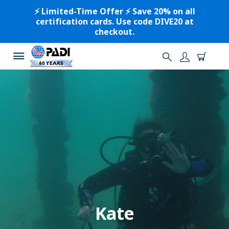
⚡️ Limited-Time Offer ⚡️ Save 20% on all
certification cards. Use code DIVE20 at
checkout.
Kate