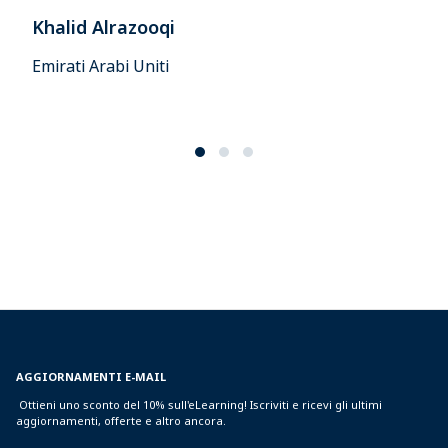
Khalid Alrazooqi
Emirati Arabi Uniti
AGGIORNAMENTI E-MAIL
Ottieni uno sconto del 10% sull'eLearning! Iscriviti e ricevi gli ultimi
aggiornamenti, offerte e altro ancora.