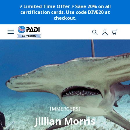
⚡️ Limited-Time Offer ⚡️ Save 20% on all
certification cards. Use code DIVE20 at
checkout.
IMMERGERSI
Jillian Morris