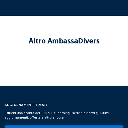
Altro AmbassaDivers
AGGIORNAMENTI E-MAIL
Ottieni uno sconto del 10% sull'eLearning! Iscriviti e ricevi gli ultimi
aggiornamenti, offerte e altro ancora.