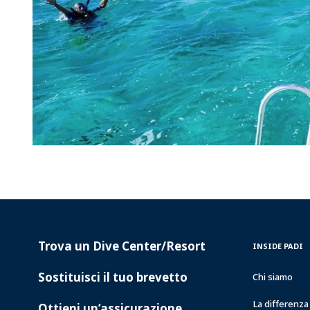
Trova un Dive Center/Resort
PADI
INSIDE
INSIDE PADI
SERVICES
PADI
Sostituisci il tuo brevetto
Chi siamo
La differenz
Ottieni un’assicurazione