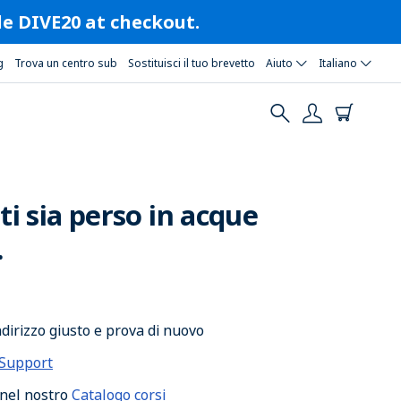
ode DIVE20 at checkout.
g
Trova un centro sub
Sostituisci il tuo brevetto
Aiuto
Italiano
i sia perso in acque
.
indirizzo giusto e prova di nuovo
Support
 nel nostro
Catalogo corsi