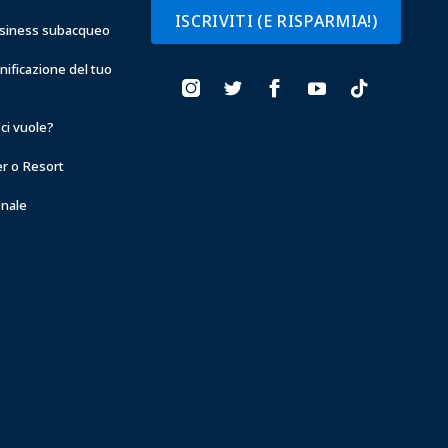
ISCRIVITI (E RISPARMIA!)
business subacqueo
anificazione del tuo
ci vuole?
er o Resort
onale