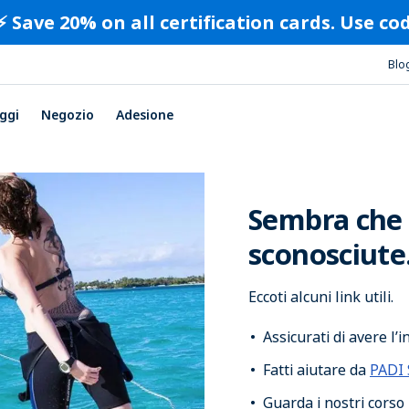
⚡️ Save 20% on all certification cards. Use c
Blo
ggi
Negozio
Adesione
Sembra che t
sconosciute
Eccoti alcuni link utili.
Assicurati di avere l’
Fatti aiutare da
PADI 
Guarda i nostri corso