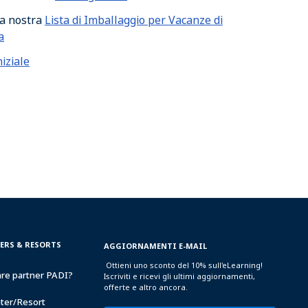
la nostra
Lista di Imballaggio per Vacanze di
a
iziale
TERS & RESORTS
AGGIORNAMENTI E-MAIL
Ottieni uno sconto del 10% sull'eLearning!
are partner PADI?
Iscriviti e ricevi gli ultimi aggiornamenti,
offerte e altro ancora.
nter/Resort