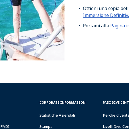
Ottieni una copia del
Immersione Definitiv
Portami alla
Pagina in
CORPORATE
PADI
CORPORATE INFORMATION
PADI DIVE CEN
INFORMATION
DIVE
CENTER
Statistiche Aziendali
Perché divent
&
RESORTS
a PADI
Stampa
Livelli Dive Ce