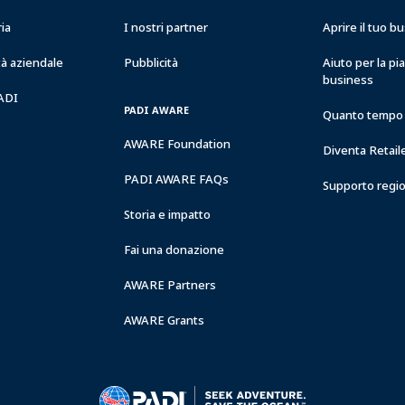
ria
I nostri partner
Aprire il tuo 
à aziendale
Pubblicità
Aiuto per la pi
business
PADI
PADI AWARE
Quanto tempo 
AWARE Foundation
Diventa Retail
PADI AWARE FAQs
Supporto regi
Storia e impatto
Fai una donazione
AWARE Partners
AWARE Grants