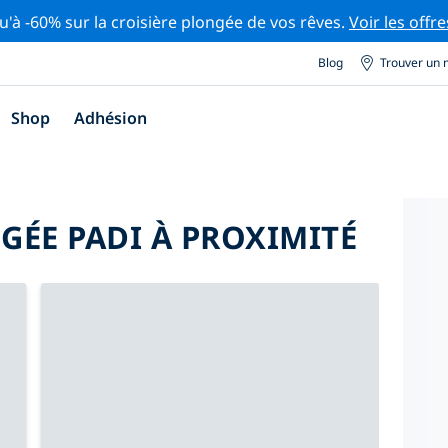
u'à -60% sur la croisière plongée de vos rêves.
Voir les offre
Blog
Trouver un 
Shop
Adhésion
GÉE PADI À PROXIMITÉ