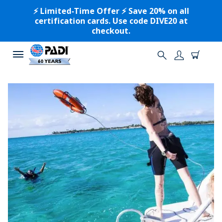
⚡️ Limited-Time Offer ⚡️ Save 20% on all
certification cards. Use code DIVE20 at
checkout.