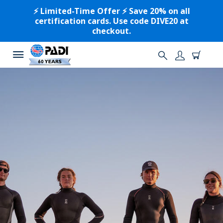
⚡️ Limited-Time Offer ⚡️ Save 20% on all
certification cards. Use code DIVE20 at
checkout.