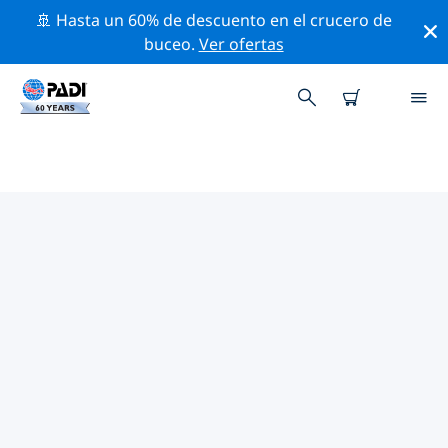
🚢 Hasta un 60% de descuento en el crucero de
buceo.
Ver ofertas
TIENDAS DE BUCEO PADI IN
WATAMU
Encuentra la tienda de buceo PADI in Watamu que se
ajuste a tus necesidades. Para ello, utiliza los filtros
anteriores o el mapa interactivo. Todos nuestros
centros de buceo in Watamu ofrecen una formación
excepcional, un montón de actividades divertidas y se
adhieren a las estrictas normas de calidad de PADI.