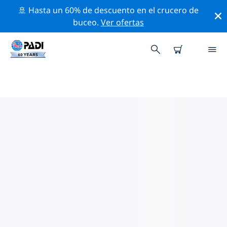
🚢 Hasta un 60% de descuento en el crucero de
buceo.
Ver ofertas
TIENDAS DE BUCEO PADI AO
NANG
Encuentra la tienda de buceo PADI Ao Nang que se
ajuste a tus necesidades. Para ello, utiliza los filtros
anteriores o el mapa interactivo. Todos nuestros
centros de buceo Ao Nang ofrecen una formación
excepcional, un montón de actividades divertidas y se
adhieren a las estrictas normas de calidad de PADI.