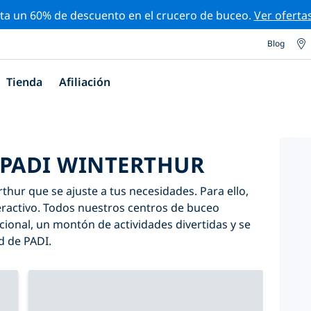
ta un 60% de descuento en el crucero de buceo.
Ver oferta
Blog
Tienda
Afiliación
 PADI WINTERTHUR
thur que se ajuste a tus necesidades. Para ello,
nteractivo. Todos nuestros centros de buceo
ional, un montón de actividades divertidas y se
d de PADI.