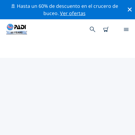
🚢 Hasta un 60% de descuento en el crucero de
buceo.
Ver ofertas
TIENDAS DE BUCEO PADI
SHANDONG
Encuentra la tienda de buceo PADI Shandong que se
ajuste a tus necesidades. Para ello, utiliza los filtros
anteriores o el mapa interactivo. Todos nuestros
centros de buceo Shandong ofrecen una formación
excepcional, un montón de actividades divertidas y se
adhieren a las estrictas normas de calidad de PADI.