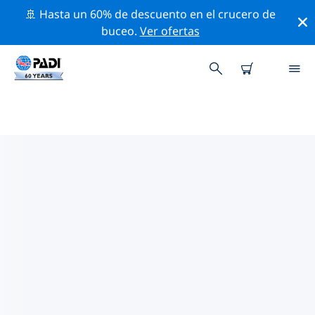
🚢 Hasta un 60% de descuento en el crucero de
buceo.
Ver ofertas
TIENDAS DE BUCEO PADI EN LA
REPÚBLICA CHECA
Encuentra la tienda de buceo PADI en la República
Checa que se ajuste a tus necesidades. Para ello, utiliza
los filtros anteriores o el mapa interactivo. Todos
nuestros centros de buceo en la República Checa
ofrecen una formación excepcional, un montón de
actividades divertidas y se adhieren a las estrictas
normas de calidad de PADI.