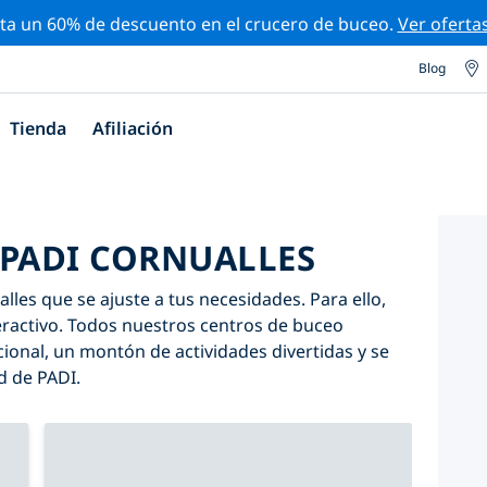
ta un 60% de descuento en el crucero de buceo.
Ver oferta
Blog
Tienda
Afiliación
 PADI CORNUALLES
les que se ajuste a tus necesidades. Para ello,
nteractivo. Todos nuestros centros de buceo
onal, un montón de actividades divertidas y se
d de PADI.