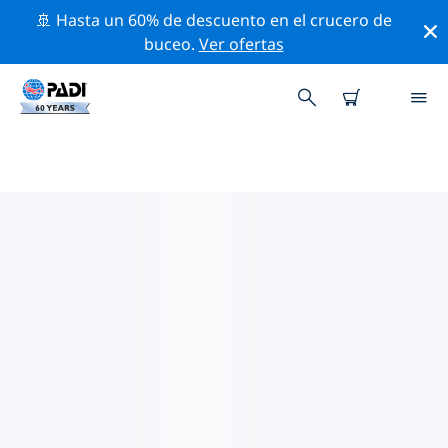
🚢 Hasta un 60% de descuento en el crucero de
buceo.
Ver ofertas
TIENDAS DE BUCEO PADI
BOLTON
Encuentra la tienda de buceo PADI Bolton que se
ajuste a tus necesidades. Para ello, utiliza los filtros
anteriores o el mapa interactivo. Todos nuestros
centros de buceo Bolton ofrecen una formación
excepcional, un montón de actividades divertidas y se
adhieren a las estrictas normas de calidad de PADI.