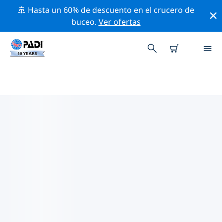
🚢 Hasta un 60% de descuento en el crucero de
buceo.
Ver ofertas
TIENDAS DE BUCEO PADI
PROVINCIA DE CHUBUT
Encuentra la tienda de buceo PADI Provincia de
Chubut que se ajuste a tus necesidades. Para ello,
utiliza los filtros anteriores o el mapa interactivo.
Todos nuestros centros de buceo Provincia de Chubut
ofrecen una formación excepcional, un montón de
actividades divertidas y se adhieren a las estrictas
normas de calidad de PADI.