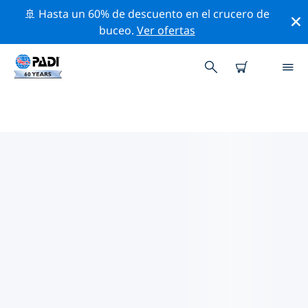
🚢 Hasta un 60% de descuento en el crucero de
buceo.
Ver ofertas
TIENDAS DE BUCEO PADI
MADEIRA
Encuentra la tienda de buceo PADI Madeira que se
ajuste a tus necesidades. Para ello, utiliza los filtros
anteriores o el mapa interactivo. Todos nuestros
centros de buceo Madeira ofrecen una formación
excepcional, un montón de actividades divertidas y se
adhieren a las estrictas normas de calidad de PADI.