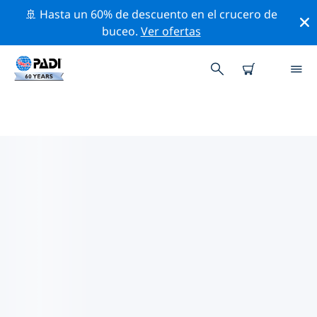
🚢 Hasta un 60% de descuento en el crucero de
buceo.
Ver ofertas
TIENDAS DE BUCEO PADI
BIELSKO-BIALA
Encuentra la tienda de buceo PADI Bielsko-Biala que se
ajuste a tus necesidades. Para ello, utiliza los filtros
anteriores o el mapa interactivo. Todos nuestros
centros de buceo Bielsko-Biala ofrecen una formación
excepcional, un montón de actividades divertidas y se
adhieren a las estrictas normas de calidad de PADI.