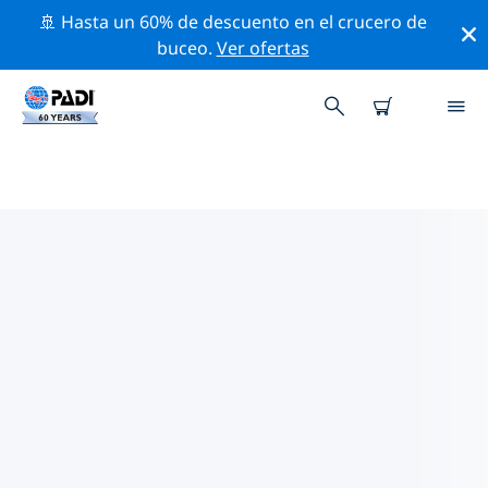
🚢 Hasta un 60% de descuento en el crucero de
buceo.
Ver ofertas
TIENDAS DE BUCEO PADI
KARACHI
Parece que no hay ninguna tienda de buceo PADI
Karachi. Amplía el mapa para encontrar las tiendas de
buceo más cercanas.