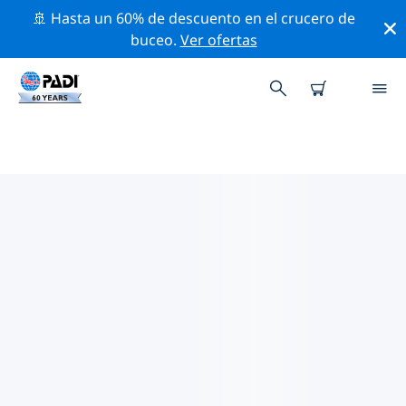
🚢 Hasta un 60% de descuento en el crucero de
buceo.
Ver ofertas
TIENDAS DE BUCEO PADI
ZWOLLE
Encuentra la tienda de buceo PADI Zwolle que se
ajuste a tus necesidades. Para ello, utiliza los filtros
anteriores o el mapa interactivo. Todos nuestros
centros de buceo Zwolle ofrecen una formación
excepcional, un montón de actividades divertidas y se
adhieren a las estrictas normas de calidad de PADI.