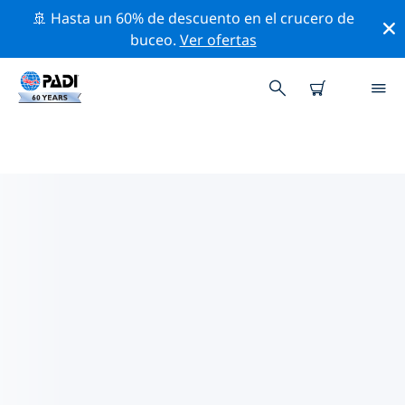
🚢 Hasta un 60% de descuento en el crucero de
buceo.
Ver ofertas
TIENDAS DE BUCEO PADI SAN
JULIÁN
Encuentra la tienda de buceo PADI San Julián que se
ajuste a tus necesidades. Para ello, utiliza los filtros
anteriores o el mapa interactivo. Todos nuestros
centros de buceo San Julián ofrecen una formación
excepcional, un montón de actividades divertidas y se
adhieren a las estrictas normas de calidad de PADI.