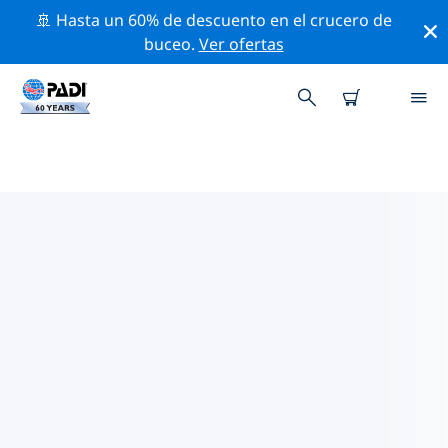
🚢 Hasta un 60% de descuento en el crucero de
buceo.
Ver ofertas
TIENDAS DE BUCEO PADI
QAWRA
Encuentra la tienda de buceo PADI Qawra que se
ajuste a tus necesidades. Para ello, utiliza los filtros
anteriores o el mapa interactivo. Todos nuestros
centros de buceo Qawra ofrecen una formación
excepcional, un montón de actividades divertidas y se
adhieren a las estrictas normas de calidad de PADI.