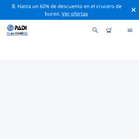
🚢 Hasta un 60% de descuento en el crucero de
buceo.
Ver ofertas
TIENDAS DE BUCEO PADI IN
LANGKAWI
Encuentra la tienda de buceo PADI in Langkawi que se
ajuste a tus necesidades. Para ello, utiliza los filtros
anteriores o el mapa interactivo. Todos nuestros
centros de buceo in Langkawi ofrecen una formación
excepcional, un montón de actividades divertidas y se
adhieren a las estrictas normas de calidad de PADI.