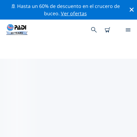
🚢 Hasta un 60% de descuento en el crucero de
buceo.
Ver ofertas
TIENDAS DE BUCEO PADI KUALA
LUMPUR
Encuentra la tienda de buceo PADI Kuala Lumpur que
se ajuste a tus necesidades. Para ello, utiliza los filtros
anteriores o el mapa interactivo. Todos nuestros
centros de buceo Kuala Lumpur ofrecen una
formación excepcional, un montón de actividades
divertidas y se adhieren a las estrictas normas de
calidad de PADI.