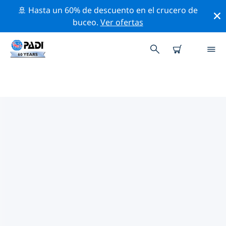
🚢 Hasta un 60% de descuento en el crucero de
buceo.
Ver ofertas
TIENDAS DE BUCEO PADI KOH
KOOD Y KOH MAK
Encuentra la tienda de buceo PADI Koh Kood y Koh
Mak que se ajuste a tus necesidades. Para ello, utiliza
los filtros anteriores o el mapa interactivo. Todos
nuestros centros de buceo Koh Kood y Koh Mak
ofrecen una formación excepcional, un montón de
actividades divertidas y se adhieren a las estrictas
normas de calidad de PADI.