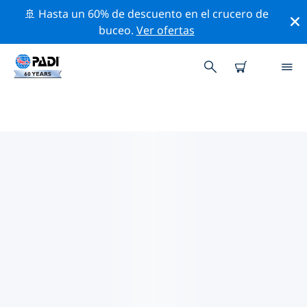
🚢 Hasta un 60% de descuento en el crucero de
buceo.
Ver ofertas
TIENDAS DE BUCEO PADI EN
KANSAS
Encuentra la tienda de buceo PADI en Kansas que se
ajuste a tus necesidades. Para ello, utiliza los filtros
anteriores o el mapa interactivo. Todos nuestros
centros de buceo en Kansas ofrecen una formación
excepcional, un montón de actividades divertidas y se
adhieren a las estrictas normas de calidad de PADI.